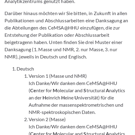
Analytikzentrums genutzt haben.
Darüber hinaus möchten wir Sie bitten, in Zukunft in allen
Publikationen und Abschlussarbeiten eine Danksagung an
die Abteilungen des CeMSA@HHU einzufügen, die zur
Entstehung der Publikation oder Abschlussarbeit
beigetragenn haben. Unten finden Sie drei Muster einer
Danksagung (1. Masse und NMR, 2. nur Masse, 3. nur
NMR), jeweils in Deutsch und Englisch.
Deutsch
Version 1 (Masse und NMR)
Ich Danke/Wir danken dem CeMSA@HHU
(
Ce
nter for
M
olecular and
S
tructural
A
nalytics
an der
H
einrich
H
eine
U
niversität) für die
Aufnahme der massenspektrometrischen und
NMR-spektroskopischen Daten.
Version 2 (Masse)
Ich Danke/Wir danken dem CeMSA@HHU
(
Ce
nter for
M
olecular and
S
tructural
A
nalytics