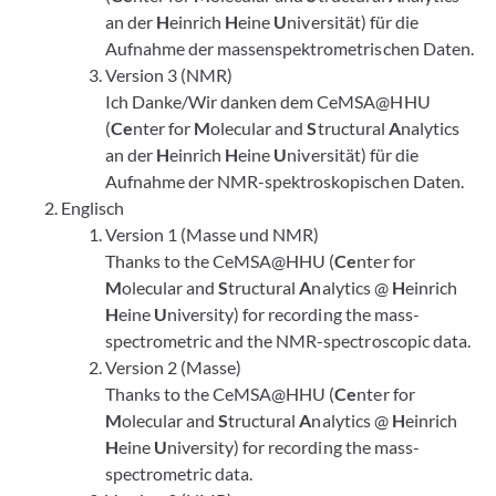
an der
H
einrich
H
eine
U
niversität) für die
Aufnahme der massenspektrometrischen Daten.
Version 3 (NMR)
Ich Danke/Wir danken dem CeMSA@HHU
(
Ce
nter for
M
olecular and
S
tructural
A
nalytics
an der
H
einrich
H
eine
U
niversität) für die
Aufnahme der NMR-spektroskopischen Daten.
Englisch
Version 1 (Masse und NMR)
Thanks to the CeMSA@HHU (
Ce
nter for
M
olecular and
S
tructural
A
nalytics @
H
einrich
H
eine
U
niversity) for recording the mass-
spectrometric and the NMR-spectroscopic data.
Version 2 (Masse)
Thanks to the CeMSA@HHU (
Ce
nter for
M
olecular and
S
tructural
A
nalytics @
H
einrich
H
eine
U
niversity) for recording the mass-
spectrometric data.