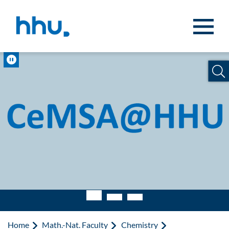
Jump to content
Jump to search
Pause
Home
Math.-Nat. Faculty
Chemistry