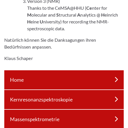
Version 3 (NMR)
Thanks to the CeMSA@HHU (
Ce
nter for
M
olecular and
S
tructural
A
nalytics @
H
einrich
H
eine
U
niversity) for recording the NMR-
spectroscopic data.
Natürlich können Sie die Danksagungen ihren
Bedürfnissen anpassen.
Klaus Schaper
Home
Kernresonanzspektroskopie
Massenspektrometrie